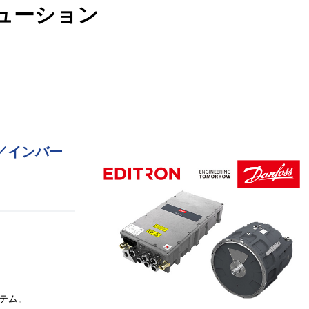
リューション
ータ／インバー
テム。