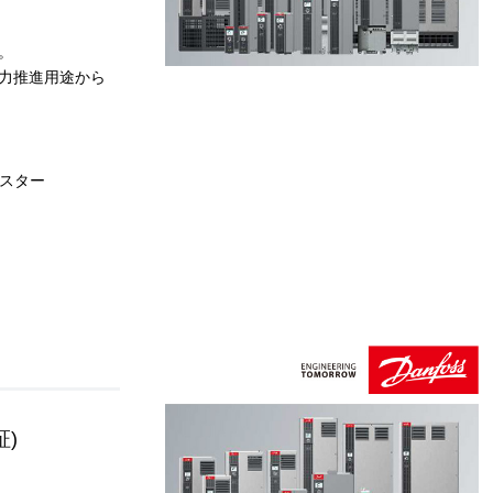
。
力推進用途から
ジスター
)