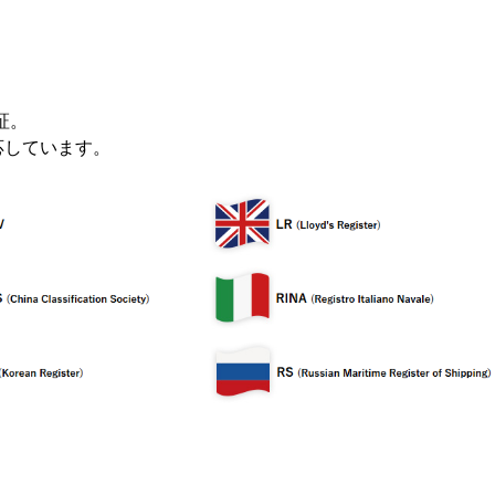
証。
応しています。