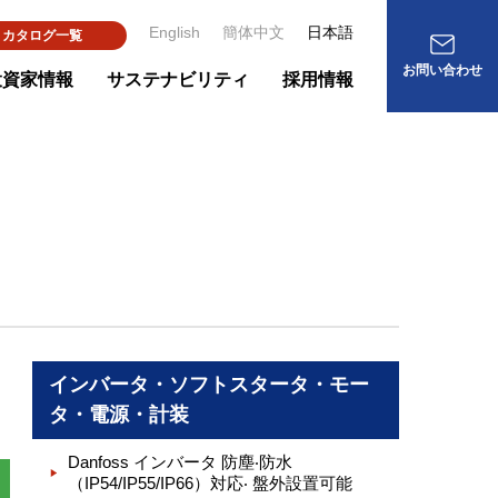
English
簡体中文
日本語
カタログ一覧
お問い合わせ
投資家情報
サステナビリティ
採用情報
インバータ・ソフトスタータ・モー
タ・電源・計装
Danfoss インバータ 防塵‧防⽔
（IP54/IP55/IP66）対応‧ 盤外設置可能