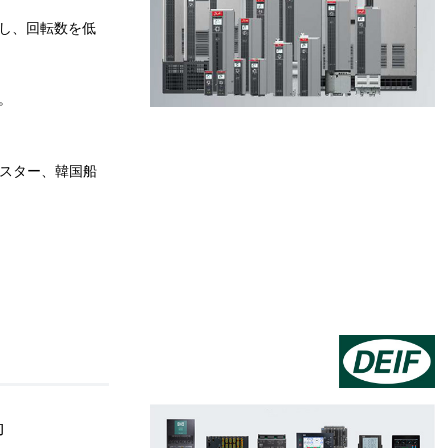
し、回転数を低
。
ジスター、
韓国船
御