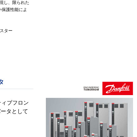
現し、限られた
高い保護性能によ
ジスター
タ
ティブフロン
バータとして