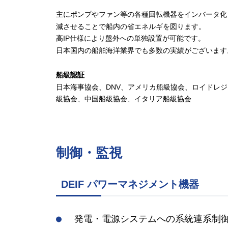
主にポンプやファン等の各種回転機器をインバータ化
減させることで船内の省エネルギを図ります。
高IP仕様により盤外への単独設置が可能です。
日本国内の船舶海洋業界でも多数の実績がございます
船級認証
日本海事協会、DNV、アメリカ船級協会、ロイドレ
級協会、中国船級協会、イタリア船級協会
制御・監視
DEIF パワーマネジメント機器
発電・電源システムへの系統連系制