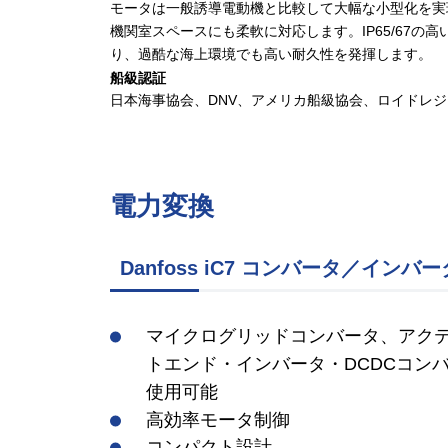
モータは一般誘導電動機と比較して大幅な小型化を実
機関室スペースにも柔軟に対応します。IP65/67の
り、過酷な海上環境でも高い耐久性を発揮します。
船級認証
日本海事協会、DNV、アメリカ船級協会、ロイドレ
電力変換
Danfoss iC7 コンバータ／インバー
マイクログリッドコンバータ、アク
トエンド・
インバータ・DCDCコン
使用可能
高効率モータ制御
コンパクト設計