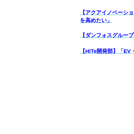
【アクアイノベーショ
を高めたい」
【ダンフォスグループ
【HiTe開発部】「