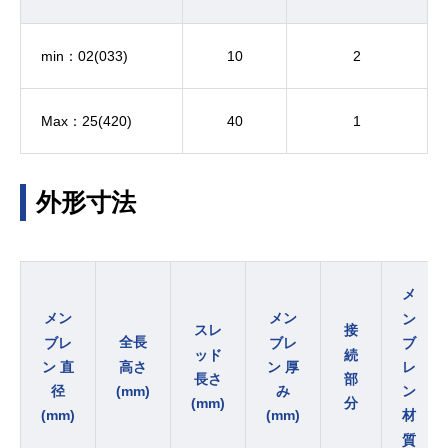
min：02(033)
10
2
Max：25(420)
40
1
外形寸法
メ
メン
メン
ン
スレ
接
全長
ブレ
ブレ
ブ
ッド
続
高さ
ン 直
ン 厚
レ
長さ
部
(mm)
径
み
ン
(mm)
分
(mm)
(mm)
材
質