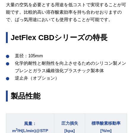
大量の空気を必要とする用途を低コストで実現することが可
能です。比較的高い溶存酸素効率を持ち合わせおりますの
で、ばっ気用途においても使用することが可能です。
JetFlex CBDシリーズの特長
直径：105mm
化学的耐性と耐熱性を向上させるためのシリコン製メン
ブレンとガラス繊維強化プラスチック製本体
逆止弁（オプション）
製品性能
風量：
圧力損失
標準酸素移動率
3
m
/H(L/min)@STP
[kpa]
[%/m]