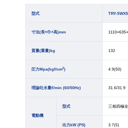
型式
TRY-5WX5
1110×635
寸法(長×巾×高)mm
132
質量(重量)kg
2
4.9(50)
圧力Mpa(kgf/cm
)
31.6/31.9
理論吐水量
ℓ/min (60/50Hz)
三相四極
型式
電動機
3.7(5)
出力kW (PS)