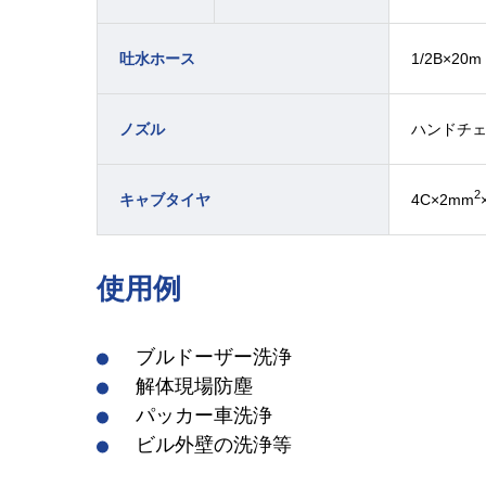
1/2B×20m
吐水ホース
ハンドチ
ノズル
2
4C×2mm
キャブタイヤ
使用例
ブルドーザー洗浄
解体現場防塵
パッカー車洗浄
ビル外壁の洗浄等