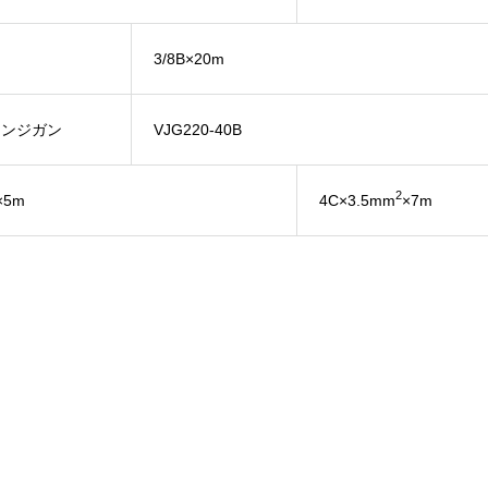
3/8B×20m
ェンジガン
VJG220-40B
2
×5m
4C×3.5mm
×7m