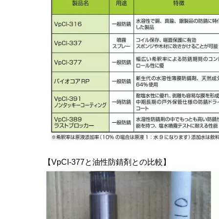
【VpCI-377と油性防錆剤との比較】