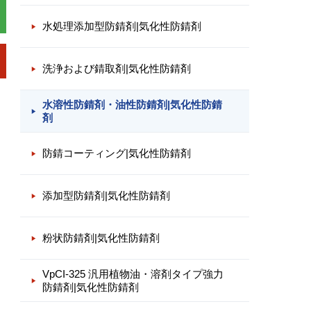
水処理添加型防錆剤|気化性防錆剤
洗浄および錆取剤|気化性防錆剤
水溶性防錆剤・油性防錆剤|気化性防錆
剤
防錆コーティング|気化性防錆剤
添加型防錆剤|気化性防錆剤
粉状防錆剤|気化性防錆剤
VpCI-325 汎用植物油・溶剤タイプ強力
防錆剤|気化性防錆剤