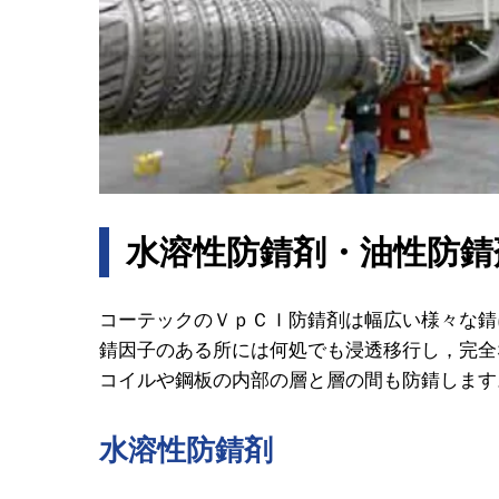
水溶性防錆剤・油性防錆
コーテックのＶｐＣＩ防錆剤は幅広い様々な錆
錆因子のある所には何処でも浸透移行し，完全
コイルや鋼板の内部の層と層の間も防錆します
水溶性防錆剤