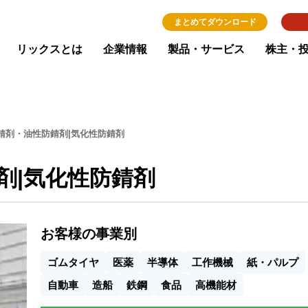
まとめてダウンロード
リックスとは
企業情報
製品・サービス
株主・
錆剤・油性防錆剤|気化性防錆剤
剤|気化性防錆剤
お客様の事業別
ゴムタイヤ
医薬
半導体
工作機械
紙・パルプ
自動車
造船
鉄鋼
食品
高機能材