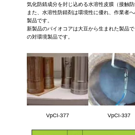
気化防錆成分を封じ込める水溶性皮膜（接触防
また、水溶性防錆剤は環境性に優れ、作業者へ
製品です。
新製品のバイオコアは大豆から生まれた製品で、
の対環境製品です。
VpCI-377
VpCI-337