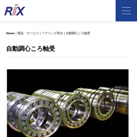
Home
製品・サービス
ベアリング再生
自動調心ころ軸受
自動調心ころ軸受