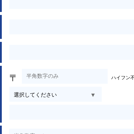
〒
ハイフン