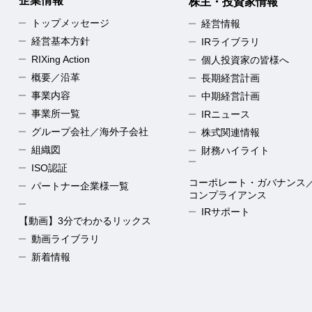
企業情報
株主・投資家情報
トップメッセージ
経営情報
経営基本方針
IRライブラリ
RIXing Action
個人投資家の皆様へ
概要／沿革
長期経営計画
事業内容
中期経営計画
事業所一覧
IRニュース
グループ会社／海外子会社
株式関連情報
組織図
財務ハイライト
ISO認証
コーポレート・ガバナンス
パートナー企業様一覧
コンプライアンス
IRサポート
【動画】3分でわかるリックス
動画ライブラリ
新着情報