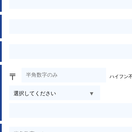
〒
ハイフン