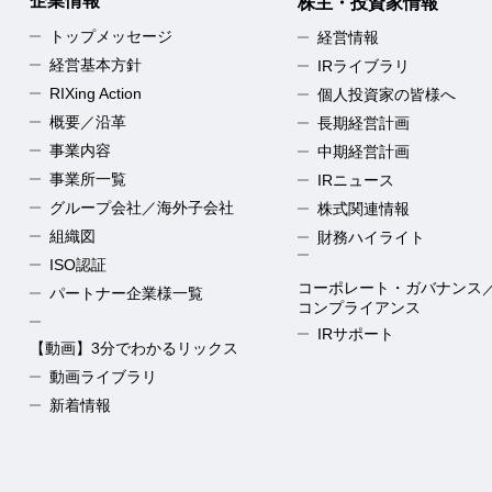
企業情報
株主・投資家情報
トップメッセージ
経営情報
経営基本方針
IRライブラリ
RIXing Action
個人投資家の皆様へ
概要／沿革
長期経営計画
事業内容
中期経営計画
事業所一覧
IRニュース
グループ会社／海外子会社
株式関連情報
組織図
財務ハイライト
ISO認証
コーポレート・ガバナンス
パートナー企業様一覧
コンプライアンス
IRサポート
【動画】3分でわかるリックス
動画ライブラリ
新着情報