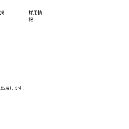
掲
採用情
報
ア）に出展します。