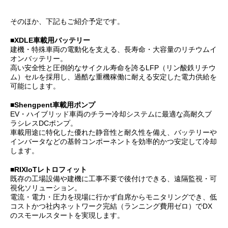
そのほか、下記もご紹介予定です。
■XDLE車載用バッテリー
建機・特殊車両の電動化を支える、長寿命・大容量のリチウムイ
オンバッテリー。
高い安全性と圧倒的なサイクル寿命を誇るLFP（リン酸鉄リチウ
ム）セルを採用し、過酷な重機稼働に耐える安定した電力供給を
可能にします。
■Shengpent車載用ポンプ
EV・ハイブリッド車両のチラー冷却システムに最適な高耐久ブ
ラシレスDCポンプ。
車載用途に特化した優れた静音性と耐久性を備え、バッテリーや
インバータなどの基幹コンポーネントを効率的かつ安定して冷却
します。
■RIXIoTレトロフィット
既存の工場設備や建機に工事不要で後付けできる、遠隔監視・可
視化ソリューション。
電流・電力・圧力を現場に行かず自席からモニタリングでき、低
コストかつ社内ネットワーク完結（ランニング費用ゼロ）でDX
のスモールスタートを実現します。