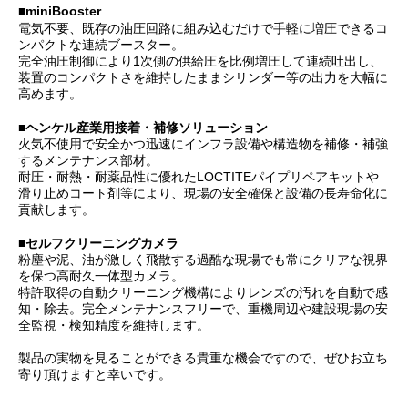
■miniBooster
電気不要、既存の油圧回路に組み込むだけで手軽に増圧できるコ
ンパクトな連続ブースター。
完全油圧制御により1次側の供給圧を比例増圧して連続吐出し、
装置のコンパクトさを維持したままシリンダー等の出力を大幅に
高めます。
■ヘンケル産業用接着・補修ソリューション
火気不使用で安全かつ迅速にインフラ設備や構造物を補修・補強
するメンテナンス部材。
耐圧・耐熱・耐薬品性に優れたLOCTITEパイプリペアキットや
滑り止めコート剤等により、現場の安全確保と設備の長寿命化に
貢献します。
■セルフクリーニングカメラ
粉塵や泥、油が激しく飛散する過酷な現場でも常にクリアな視界
を保つ高耐久一体型カメラ。
特許取得の自動クリーニング機構によりレンズの汚れを自動で感
知・除去。完全メンテナンスフリーで、重機周辺や建設現場の安
全監視・検知精度を維持します。
製品の実物を見ることができる貴重な機会ですので、ぜひお立ち
寄り頂けますと幸いです。