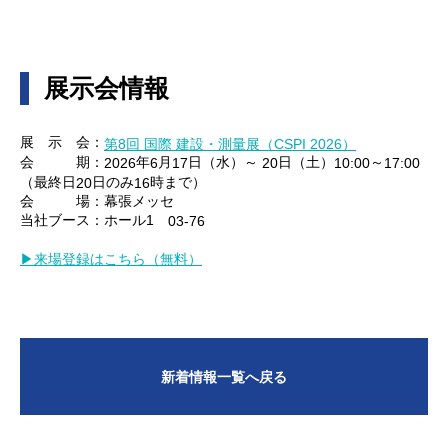
展示会情報
展 示 会：
第8回 国際 建設・測量展（CSPI 2026）
会 期：
年
月
日（水）～
日（土）
～
2026
6
17
20
10:00
17:00
（最終日
日のみ
時まで）
20
16
会 場：幕張メッセ
当社ブース：ホール1
03-76
▶来場登録はこちら（無料）
新着情報一覧へ戻る