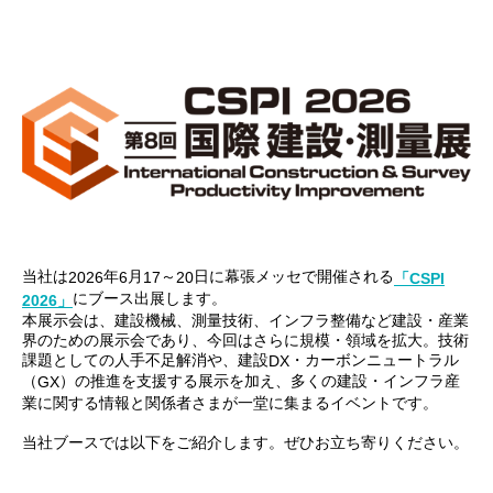
当社は
年
月
～
日に幕張メッセで開催される
2026
6
17
20
「CSPI
にブース出展します。
2026
」
本展示会は、建設機械、測量技術、インフラ整備など建設・産業
界のための展示会であり、今回はさらに規模・領域を拡大。技術
課題としての人手不足解消や、建設
・カーボンニュートラル
DX
（
）の推進を支援する展示を加え、多くの建設・インフラ産
GX
業に関する情報と関係者さまが一堂に集まるイベントです。
当社ブースでは以下をご紹介します。ぜひお立ち寄りください。