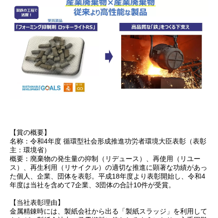
【賞の概要】
名称：令和4年度 循環型社会形成推進功労者環境大臣表彰（表彰
主：環境省）
概要：廃棄物の発生量の抑制（リデュース）、再使用（リユー
ス）、再生利用（リサイクル）の適切な推進に顕著な功績があっ
た個人、企業、団体を表彰。平成18年度より表彰開始し、令和4
年度は当社を含めて7企業、3団体の合計10件が受賞。
【当社表彰理由】
金属精錬時には、製紙会社から出る「製紙スラッジ」を利用して