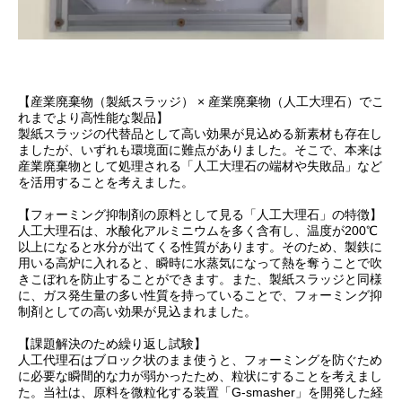
【産業廃棄物（製紙スラッジ） × 産業廃棄物（人工大理石）でこ
れまでより高性能な製品】
製紙スラッジの代替品として高い効果が見込める新素材も存在し
ましたが、いずれも環境面に難点がありました。そこで、本来は
産業廃棄物として処理される「人工大理石の端材や失敗品」など
を活用することを考えました。
【フォーミング抑制剤の原料として見る「人工大理石」の特徴】
人工大理石は、水酸化アルミニウムを多く含有し、温度が200℃
以上になると水分が出てくる性質があります。そのため、製鉄に
用いる高炉に入れると、瞬時に水蒸気になって熱を奪うことで吹
きこぼれを防止することができます。また、製紙スラッジと同様
に、ガス発生量の多い性質を持っていることで、フォーミング抑
制剤としての高い効果が見込まれました。
【課題解決のため繰り返し試験】
人工代理石はブロック状のまま使うと、フォーミングを防ぐため
に必要な瞬間的な力が弱かったため、粒状にすることを考えまし
た。当社は、原料を微粒化する装置「G-smasher」を開発した経