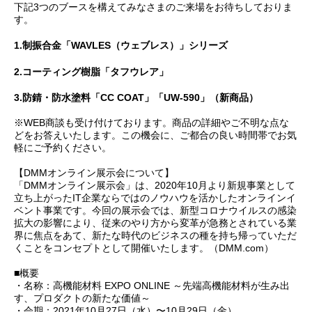
下記3つのブースを構えてみなさまのご来場をお待ちしておりま
す。
1.制振合金「WAVLES（ウェブレス）」シリーズ
2.コーティング樹脂「タフウレア」
3.防錆・防水塗料「CC COAT」「UW-590」（新商品）
※WEB商談も受け付けております。商品の詳細やご不明な点な
どをお答えいたします。この機会に、ご都合の良い時間帯でお気
軽にご予約ください。
【DMMオンライン展示会について】
「DMMオンライン展示会」は、2020年10月より新規事業として
立ち上がったIT企業ならではのノウハウを活かしたオンラインイ
ベント事業です。今回の展示会では、新型コロナウイルスの感染
拡大の影響により、従来のやり方から変革が急務とされている業
界に焦点をあて、新たな時代のビジネスの種を持ち帰っていただ
くことをコンセプトとして開催いたします。（DMM.com）
■概要
・名称：高機能材料 EXPO ONLINE ～先端高機能材料が生み出
す、プロダクトの新たな価値～
・会期：2021年10月27日（水）〜10月29日（金）