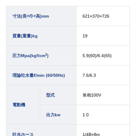
621×370×726
寸法(長×巾×高)mm
19
質量(重量)kg
2
5.9(60)/6.4(65)
圧力Mpa(kgf/cm
)
7.6/6.3
理論吐水量
ℓ/min (60/50Hz)
単相100V
型式
電動機
1.0
出力kw
1/4B×8m
吐水ホース