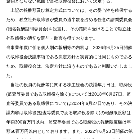
金額とならない範囲で当社取締役会において決定する。
上記の報酬額及び算定方式については、その妥当性を確保する
ため、独立社外取締役が委員の過半数を占める任意の諮問委員会
(指名報酬諮問委員会)を設置し、その諮問を受けることで独立社
外取締役の適切な関与・助言を得ております。
当事業年度に係る個人別の報酬等の内容は、2026年6月25日開催
の取締役会決議事項である決定方針と実質的には同じものである
ため、取締役会は、決定方針に沿うものであると判断いたしまし
た。
当社の役員の報酬等に関する株主総会の決議年月日は、取締役
(監査等委員である取締役を除く)については2018年6月27日、監
査等委員である取締役については2024年6月27日であり、その決
議内容は取締役(監査等委員である取締役を除く)の報酬限度額は
年額300百万円以内、監査等委員である取締役の報酬限度額は年
額50百万円以内としております。また、2022年6月23日開催の第