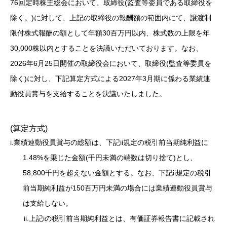
76回定時株主総会において、取締役(監査等委員である取締役を
除く。)に対して、上記の取締役の報酬額の範囲内にて、譲渡制
限付株式報酬の額として年額30百万円以内、株式数の上限を年
30,000株以内とすることを決議いただいております。なお、
2026年6月25日開催の取締役会において、取締役(監査等委員を
除く)に対し、下記算定方式による2027年3月期に係わる業績連
動役員賞与を支給することを決議いたしました。
(算定方式)
i.業績連動役員賞与の総額は、下記ii規定の税引前当期純利益に
1.48%を乗じた金額(千円未満の端数は切り捨て)とし、
58,800千円を超えない金額とする。なお、下記ii規定の税引
前当期純利益が150百万円未満の場合には業績連動役員賞与
は支給しない。
ii.上記iの税引前当期純利益とは、有価証券報告書に記載され