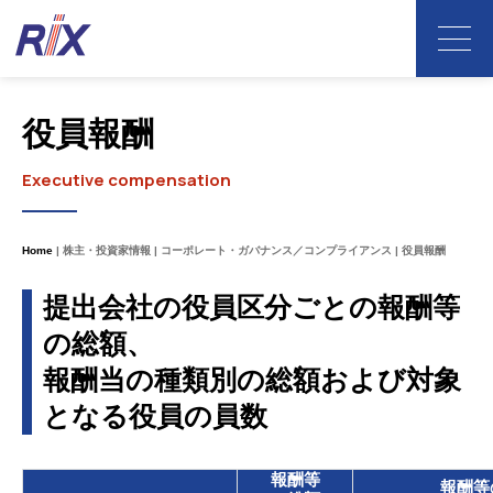
役員報酬
Executive compensation
Home
株主・投資家情報
コーポレート・ガバナンス／コンプライアンス
役員報酬
提出会社の役員区分ごとの報酬等
の総額、
報酬当の種類別の総額および対象
となる役員の員数
報酬等
報酬等