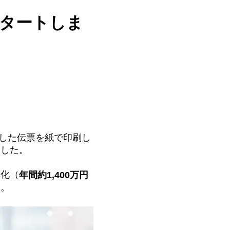
スタートしま
成した伝票を紙で印刷し
ました。
率化（
年間約1,400万円
す。