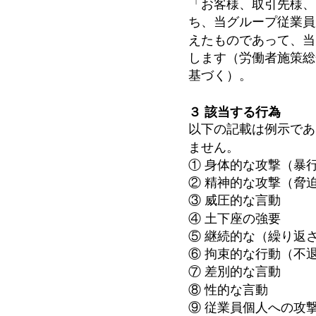
「お客様、取引先様、
ち、当グループ従業員
えたものであって、当
します（労働者施策総合推
基づく）。
３ 該当する行為
以下の記載は例示であ
ません。
① 身体的な攻撃（暴
② 精神的な攻撃（脅
③ 威圧的な言動
④ 土下座の強要
⑤ 継続的な（繰り返
⑥ 拘束的な行動（不
⑦ 差別的な言動
⑧ 性的な言動
⑨ 従業員個人への攻