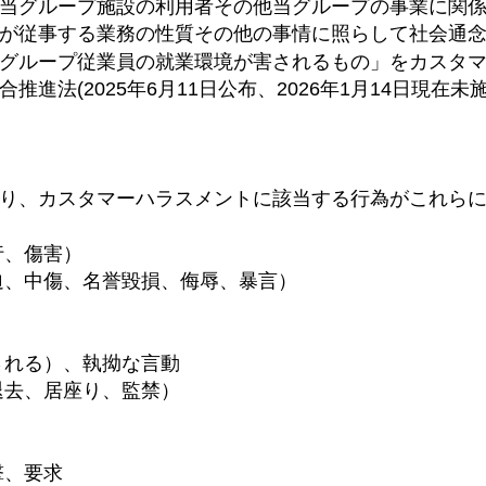
当グループ施設の利用者その他当グループの事業に関
が従事する業務の性質その他の事情に照らして社会通
グループ従業員の就業環境が害されるもの」をカスタ
進法(2025年6月11日公布、2026年1月14日現在未施
り、カスタマーハラスメントに該当する行為がこれら
行、傷害）
迫、中傷、名誉毀損、侮辱、暴言）
される）、
執拗な言動
退去、居座り、監禁）
撃、要求