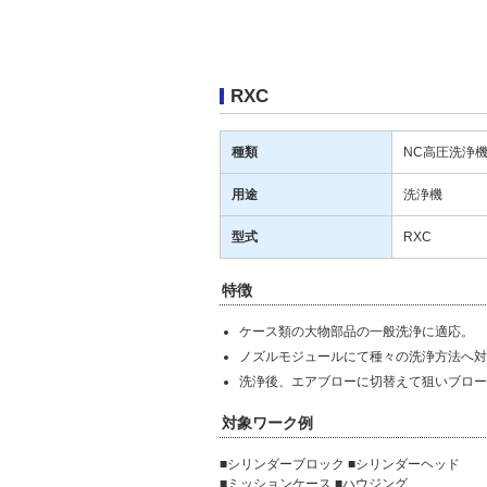
RXC
種類
NC高圧洗浄
用途
洗浄機
型式
RXC
特徴
ケース類の大物部品の一般洗浄に適応。
ノズルモジュールにて種々の洗浄方法へ対
洗浄後、エアブローに切替えて狙いブロー
対象ワーク例
■シリンダーブロック ■シリンダーヘッド
■ミッションケース ■ハウジング