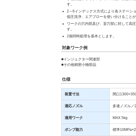
す。
2～6インデックス方式により各ステーシ
低圧洗浄、エアブローを使い分けることが
ワークの穴内部及び、盲穴部に対して高圧
す。
2個同時処理を基本とします。
対象ワーク例
■インジェクター関連部
■その他精密小物部品
仕様
装置寸法
間口1300×35
適応ノズル
多連ノズル／
適用ワーク
MAX 5kg
ポンプ能力
標準10MPa×25