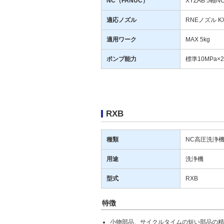
NC（FANUC）
XYZAB 5軸N
適応ノズル
RNEノズル 
適用ワーク
MAX 5kg
ポンプ能力
標準10MPa×25
RXB
種類
NC高圧洗浄
用途
洗浄機
型式
RXB
特徴
小物部品、サイクルタイムの短い部品の精