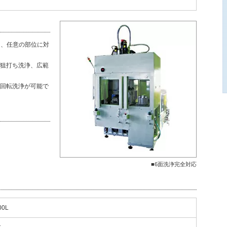
く、任意の部位に対
狙打ち洗浄、広範
回転洗浄が可能で
■6面洗浄完全対応
00L