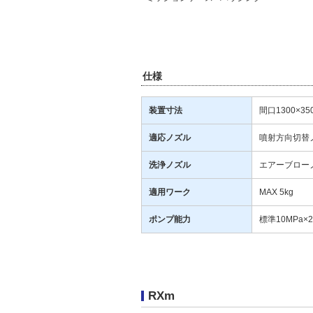
仕様
装置寸法
間口1300×35
適応ノズル
噴射方向切替
洗浄ノズル
エアーブロー
適用ワーク
MAX 5kg
ポンプ能力
標準10MPa×25
RXm