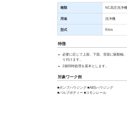
種類
NC高圧洗浄
用途
洗浄機
型式
RXm
特徴
必要に応じて上面、下面、背面に駆動軸、
り付けます。
2個同時処理を基本とします。
対象ワーク例
■ポンプハウジング ■ABSハウジング
■バルブボディー ■コモンレール