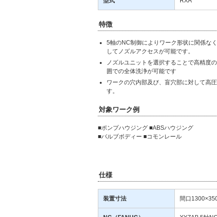
型式
RXA
特徴
5軸のNC制御によりワーク形状に関係な
してノズルアクセスが可能です。
ノズルユニットを選択することで高精度の
囲での全体洗浄が可能です
ワークの穴内部及び、盲穴部に対して高圧
す。
対象ワーク例
■ポンプハウジング ■ABSハウジング
■バルブボディー ■コモンレール
仕様
装置寸法
間口1300×35