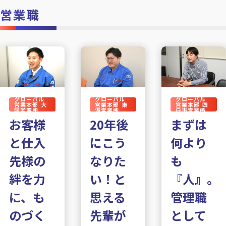
営業職
グローバル
グローバル
グローバル
営業本部 大
営業本部 四
営業本部 東
阪営業所
日市営業所
海営業所
お客様
まずは
20年後
と仕入
何より
にこう
先様の
も
なりた
絆を力
『人』。
い！と
に、も
管理職
思える
のづく
として
先輩が