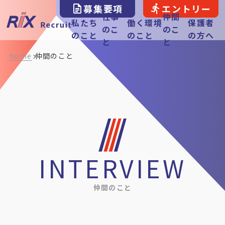
募集要項
エントリー
仕事
仲間
私たち
働く環境
保護者
のこ
のこ
のこと
のこと
の方へ
と
と
home
仲間のこと
INTERVIEW
仲間のこと