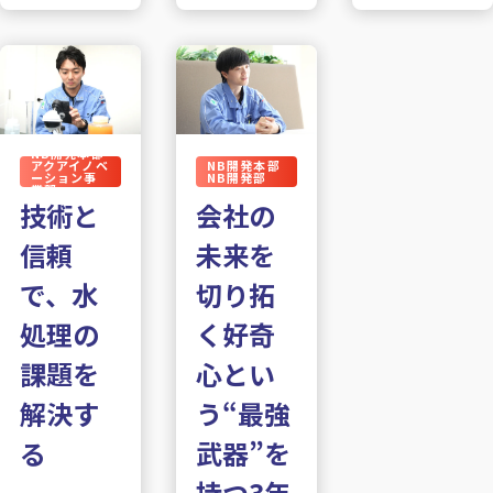
NB開発本部
アクアイノベ
NB開発本部
ーション事
NB開発部
業部
技術と
会社の
信頼
未来を
で、水
切り拓
処理の
く好奇
課題を
心とい
解決す
う“最強
る
武器”を
持つ3年