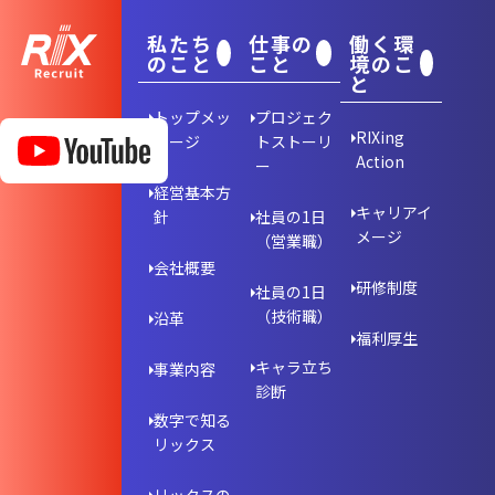
私たち
仕事の
働く環
のこと
こと
境のこ
と
トップメッ
プロジェク
RIXing
セージ
トストーリ
Action
ー
経営基本方
キャリアイ
針
社員の1日
メージ
（営業職）
会社概要
研修制度
社員の1日
（技術職）
沿革
福利厚生
キャラ立ち
事業内容
診断
数字で知る
リックス