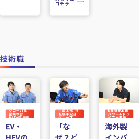
コチラ
技術職
グローバル
生産本部 回
NB開発本部
営業本部
転継手設計
パワー&ドラ
HiTe開発部
グループ
イブ事業部
EV・
「な
海外製
HEVの
ぜ？ど
インバ