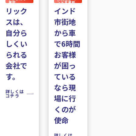
業部
ンド営業拠
点
リック
インド
スは、
市街地
自分ら
から車
しくい
で6時間
られる
お客様
会社で
が困っ
す。
ている
なら現
詳しくは
コチラ
場に行
くのが
使命
詳しくは