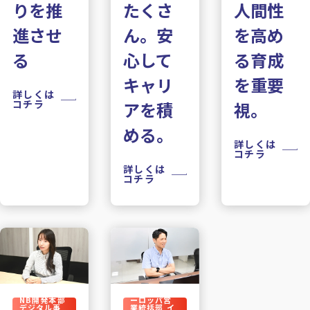
りを推
人間性
たくさ
進させ
を高め
ん。安
る
る育成
心して
を重要
キャリ
詳しくは
コチラ
視。
アを積
める。
詳しくは
コチラ
詳しくは
コチラ
アジア・ヨ
NB開発本部
ーロッパ営
デジタル事
業統括部 イ