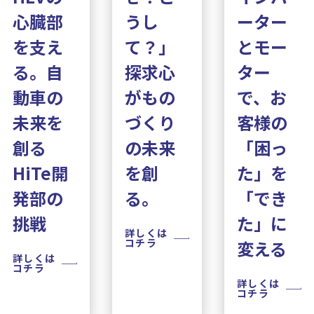
心臓部
うし
ーター
を支え
て？」
とモー
る。自
探求心
ター
動車の
がもの
で、お
未来を
づくり
客様の
創る
の未来
「困っ
HiTe開
を創
た」を
発部の
る。
「でき
挑戦
た」に
詳しくは
コチラ
変える
詳しくは
コチラ
詳しくは
コチラ