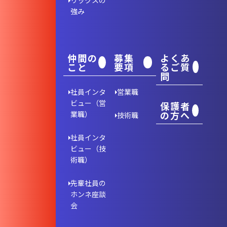
リックスの
強み
仲間の
募集
よくあ
こと
要項
るご質
問
社員インタ
営業職
ビュー（営
保護者
の方へ
業職）
技術職
社員インタ
ビュー（技
術職）
先輩社員の
ホンネ座談
会